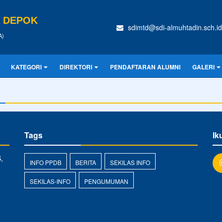
N DEPOK
sdimtd@sdi-almuhtadin.sch.id
A)
KATEGORI
DIREKTORI
PENDAFTARAN ALUMNI
GALERI
Tags
Ik
,
INFO PPDB
BERITA
SEKILAS INFO
SEKILAS-INFO
PENGUMUMAN