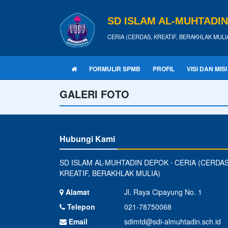
SD ISLAM AL-MUHTADI
CERIA (CERDAS, KREATIF, BERAKHLAK MULI
FORMULIR SPMB
PROFIL
VISI DAN MISI
GALERI FOTO
Hubungi Kami
SD ISLAM AL-MUHTADIN DEPOK ⋅ CERIA (CERDAS
KREATIF, BERAKHLAK MULIA)
Alamat
Jl. Raya Cipayung No. 1
Telepon
021-78750068
Email
sdimtd@sdi-almuhtadin.sch.id