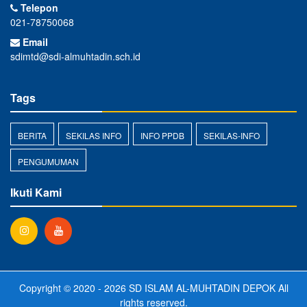
Telepon
021-78750068
Email
sdimtd@sdi-almuhtadin.sch.id
Tags
BERITA
SEKILAS INFO
INFO PPDB
SEKILAS-INFO
PENGUMUMAN
Ikuti Kami
Copyright © 2020 - 2026
SD ISLAM AL-MUHTADIN DEPOK
All
rights reserved.