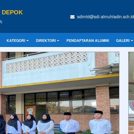
N DEPOK
sdimtd@sdi-almuhtadin.sch.id
A)
KATEGORI
DIREKTORI
PENDAFTARAN ALUMNI
GALERI