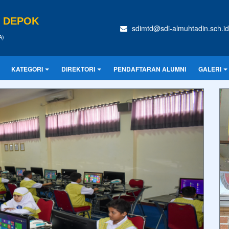
N DEPOK
sdimtd@sdi-almuhtadin.sch.id
A)
KATEGORI
DIREKTORI
PENDAFTARAN ALUMNI
GALERI