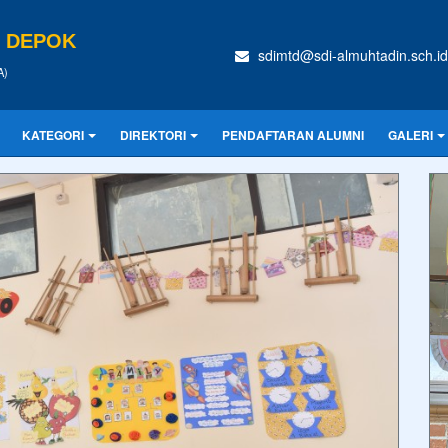
N DEPOK
sdimtd@sdi-almuhtadin.sch.id
A)
KATEGORI
DIREKTORI
PENDAFTARAN ALUMNI
GALERI